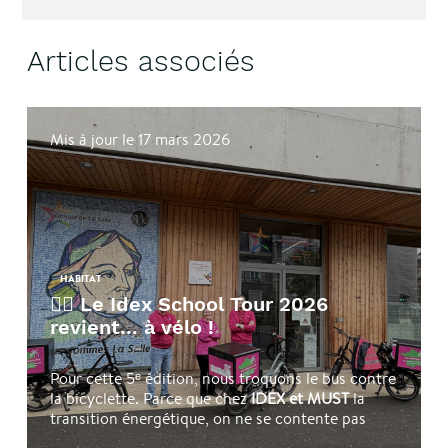
Articles associés
Mis à jour le 17 mars 2026
HABITAT
🚴‍♂️ Le Idex School Tour 2026
revient... à vélo !
Pour cette 5ᵉ édition, nous troquons le bus contre
la bicyclette. Parce que chez
IDEX et MUST
la
transition énergétique, on ne se contente pas
d'en parler : on la vit sur le terrain (et sur la selle) !