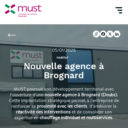
Accueil
Nouvelle agence à Brognard
Copier l'url
Facebook
X
Linke
Copier l'url
Facebook
X
Linke
05/01/2026
HABITAT
Nouvelle agence à
Brognard
MUST poursuit son développement territorial avec
l’ouverture d’une
nouvelle agence à Brognard (Doubs)
.
Cette implantation stratégique permet à l’entreprise de
renforcer sa
proximité avec les clients
, d’améliorer la
réactivité des interventions
et de consolider son
expertise en
chauffage individuel et multiservices
.