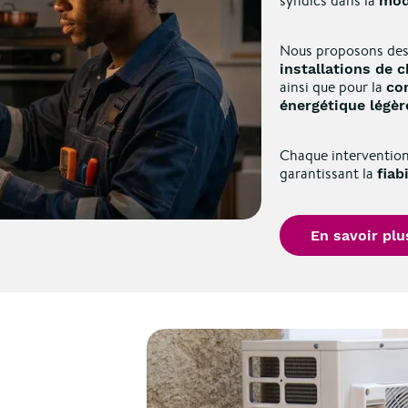
syndics dans la
mod
Nous proposons des 
installations de c
ainsi que pour la
co
énergétique légèr
Chaque intervention 
garantissant la
fiab
En savoir plu