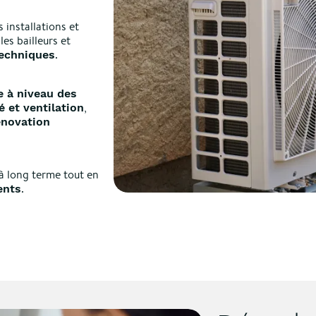
 installations et
es bailleurs et
.
echniques
e à niveau des
,
é et ventilation
énovation
à long terme tout en
.
ents