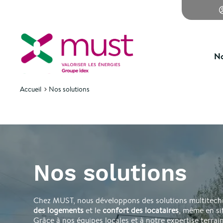
No
Accueil
Nos solutions
Nos solutions
Chez MUST, nous développons des solutions multitech
des logements
et le
confort des locataires
, même en si
Grâce à nos équipes locales et à notre expertise terra