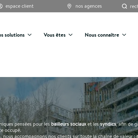
Re
espace client
nos agences
s solutions
Vous êtes
Nous connaître
niques pensées pour les
bailleurs sociaux
et les
syndics
, afin de g
te occupé.
in, nous accompagnons nos clients sur toute la chaîne de valeur :