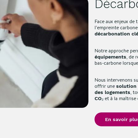
Décarb
Face aux enjeux de t
l’empreinte carbone
décarbonation cl
Notre approche per
, de 
équipements
bas-carbone lorsque 
Nous intervenons sur
offrir une
solution
, t
des logements
et à la maîtrise
CO₂
En savoir plu